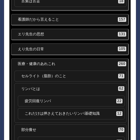
18
言葉は言霊
157
看護師だから言えること
131
エリ先生の思想
105
えり先生の日常
260
医療・健康のあれこれ
71
セルライト（脂肪）のこと
62
リンパとは
22
疲労回復リンパ
12
これだけは押さえておきたいリンパ基礎知識
70
部分痩せ