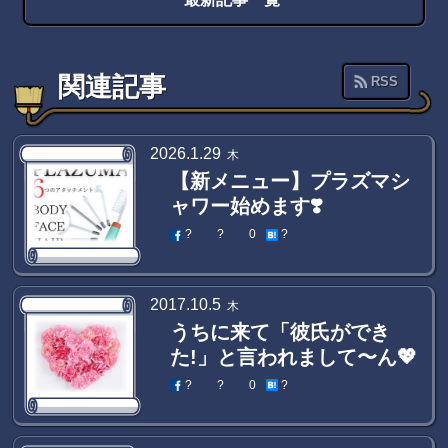
関連記事
RSS
2026
.
1
.
29
木
【新メニュー】プラズマシ
ャワー始めます❣️
?
?
0
?
2017
.
10
.
5
木
うちに来て「彼氏ができ
た!」と言われまして〜ん💖
?
?
0
?