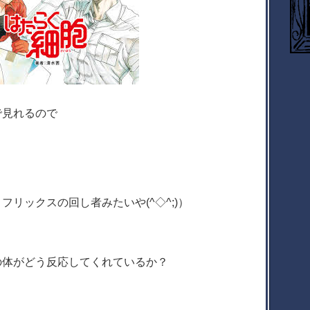
で見れるので
く
リックスの回し者みたいや(^◇^;)）
の体がどう反応してくれているか？