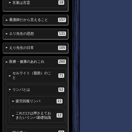
18
言葉は言霊
157
看護師だから言えること
131
エリ先生の思想
105
えり先生の日常
260
医療・健康のあれこれ
セルライト（脂肪）のこ
71
と
62
リンパとは
22
疲労回復リンパ
これだけは押さえてお
12
きたいリンパ基礎知識