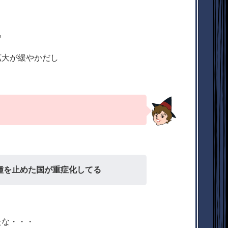

拡大が緩やかだし
種を止めた国が重症化してる
たな・・・