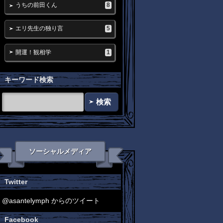
8
うちの前田くん
5
エリ先生の独り言
1
開運！観相学
キーワード検索
検索
ソーシャルメディア
Twitter
@asantelymph からのツイート
Facebook