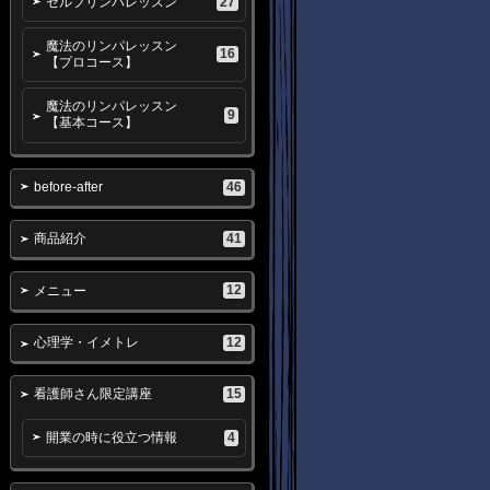
27
セルフリンパレッスン
魔法のリンパレッスン
16
【プロコース】
魔法のリンパレッスン
9
【基本コース】
46
before-after
41
商品紹介
12
メニュー
12
心理学・イメトレ
15
看護師さん限定講座
4
開業の時に役立つ情報