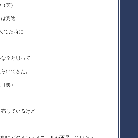
や（笑）
りは秀逸！
んでた時に
かな？と思って
たら出てきた。
た（笑）
販売しているけど
）
本的にビタミン・ミネラルが不足していたら