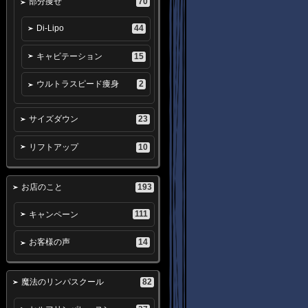
70
部分痩せ
44
Di-Lipo
15
キャビテーション
2
ウルトラスピード痩身
23
サイズダウン
10
リフトアップ
193
お店のこと
111
キャンペーン
14
お客様の声
82
魔法のリンパスクール