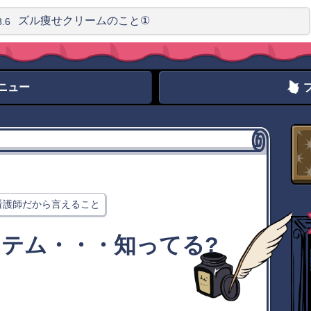
ズ
ル
痩
せ
ク
リ
ー
ム
の
こ
と
①
8
.
6
ニュー
看護師だから言えること
テム・・・知ってる?